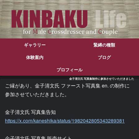
ギャラリー
緊縛の種類
体験案内
ブログ
プロフィール
金子清文氏 写真集制作に参加させていただきました
ご縁があり、金子清文氏 ファースト写真集 en. の制作に
参加させていただきました。
金子清文氏 写真集告知
https://x.com/kaneshika/status/1982042805343289381
金子清文氏 写真集 販売サイト