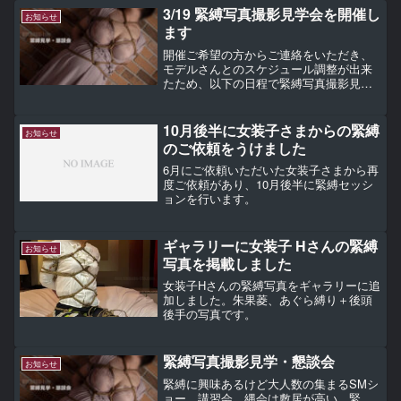
3/19 緊縛写真撮影見学会を開催し
お知らせ
ます
開催ご希望の方からご連絡をいただき、
モデルさんとのスケジュール調整が出来
たため、以下の日程で緊縛写真撮影見学
& 懇談会 を開催します。日時：3/19(木)
13:00-17:00頃まで場所：新宿【撮影見学
会】のため、参加者様は写真撮影をす...
10月後半に女装子さまからの緊縛
お知らせ
のご依頼をうけました
6月にご依頼いただいた女装子さまから再
度ご依頼があり、10月後半に緊縛セッシ
ョンを行います。
ギャラリーに女装子 Hさんの緊縛
お知らせ
写真を掲載しました
女装子Hさんの緊縛写真をギャラリーに追
加しました。朱果菱、あぐら縛り＋後頭
後手の写真です。
緊縛写真撮影見学・懇談会
お知らせ
緊縛に興味あるけど大人数の集まるSMシ
ョー、講習会、縄会は敷居が高い。緊