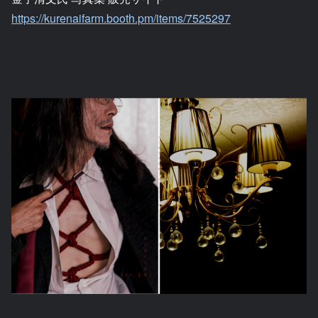
https://kurenaifarm.booth.pm/items/7525297