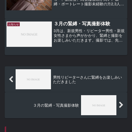
縛・ポートレート撮影未経験の方2,3人を
お招きして普段の緊縛写真撮影を見学、
合間に懇談をする催しを開催していま
す。受け手・縛り手含めて4-5人のこじん
まりとした場なので...
３月の緊縛・写真撮影体験
お知らせ
3月は、新規男性・リピーター男性・新規
女性さまから声がかかり、緊縛と撮影を
お楽しみいただきます。撮影では、先日
投稿した暗部の黒つぶれや白飛びに気を
配り、いままでより丁寧に撮影をしま
す。
男性リピーターさんに緊縛をお楽しみい
ただきました
３月の緊縛・写真撮影体験